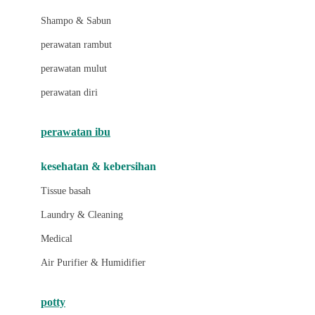
London Taxi
Shampo & Sabun
Love To Dream
perawatan rambut
perawatan mulut
M
perawatan diri
Magformers
Mama's Choice
perawatan ibu
Mamas&Papas
kesehatan & kebersihan
Mamaway
Tissue basah
Maxi Cosi
Laundry & Cleaning
Megabloks
Medical
Micro
Air Purifier & Humidifier
MiDeer
Mimi & Lula
potty
Mini Monkey