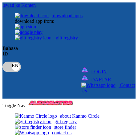
lewati ke Konten
download apps
download app from:
gift registry
Bahasa
ID
LOGIN
DAFTAR
Contact
Us
Toggle Nav
about Kanmo Circle
gift registry
store finder
contact us