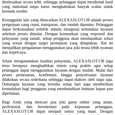
diselesaikan secara teliti, sehingga pelanggan dapat menikmati hasil
Squishmallows
yang maksimal tanpa harus menghabiskan banyak waktu untuk
bermain sendiri.
Starbooks
Keunggulan lain yang ditawarkan ALEXASLOT138 adalah proses
Stick-O
pengerjaan yang cepat, transparan, dan mudah dipantau. Pelanggan
dapat berkonsultasi terlebih dahulu mengenai kebutuhan layanan
Stokke
sebelum proses dimulai. Dengan komunikasi yang responsif dan
pelayanan yang ramah, setiap pengguna akan mendapatkan solusi
Sudocrem
yang sesuai dengan target permainan yang diinginkan. Hal ini
menjadikan pengalaman menggunakan jasa joki terasa lebih nyaman
Sumimo
dan terpercaya.
Sunnylife
Selain mengutamakan kualitas pelayanan, ALEXASLOT138 juga
terus berupaya menghadirkan sistem yang praktis agar setiap
Sun-Staches
pelanggan dapat menggunakan layanan dengan mudah. Mulai dari
Swimava
proses pemesanan, konfirmasi, hingga penyelesaian layanan
dilakukan secara sederhana sehingga dapat diakses oleh siapa saja.
Dukungan layanan yang tersedia setiap hari juga memberikan
T
kemudahan bagi pengguna yang membutuhkan bantuan kapan pun
diperlukan.
Tommee Tippee
Bagi Anda yang mencari jasa joki game online yang aman,
Trunki
profesional, dan berorientasi pada kepuasan pelanggan,
ALEXASLOT138 dapat menjadi solusi yang tepat. Dengan
Tutti Bambini