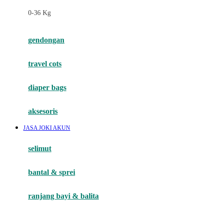
Felt So Sweet
0-36 Kg
Fisher Price
Flipper
gendongan
Friends Of Sally
travel cots
G
diaper bags
Gb
Geko
aksesoris
Graco
JASA JOKI AKUN
Gund
selimut
H
bantal & sprei
Habbie
Haenim
ranjang bayi & balita
Happy Horse