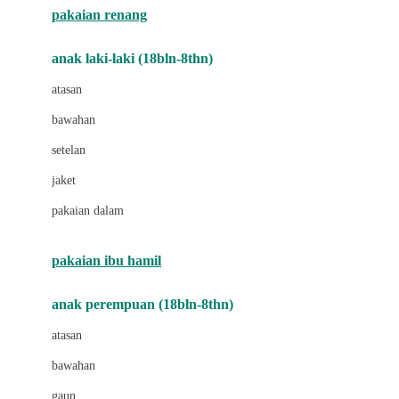
pakaian renang
Bumkins
anak laki-laki (18bln-8thn)
C
atasan
Cetaphil
bawahan
Chicco
setelan
Childlife
jaket
Clevamama
pakaian dalam
Cocolatte
Cottonseeds
pakaian ibu hamil
Cozy N Safe
anak perempuan (18bln-8thn)
Crane
atasan
Cybex
bawahan
D
gaun